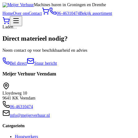
Machines huren in Groningen en Drenthe
Home
Over ons
Contact
06-46310474
Bekijk assortiment
Laden...
Direct materieel nodig?
Neem contact op voor beschikbaarheid en advies
Bel direct
Stuur bericht
Meijer Verhuur
Veendam
Lloydsweg 10
9641 KK Veendam
06-46310474
info@meijerverhuur.nl
Categorieën
Hoogwerkers